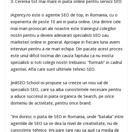
3. Cererea tot mai mare in piata online pentru servicii SEO
iAgency.ro este o agentie SEO de top, in Romania, cu o
experienta de peste 10 ani in piata online. Una dintre cele
mai mari provocari ale noastre este trainingul colegilor
nostri pentru a deveni adevarati specialisti SEO sau
marketeri online in general. Aproape in fiecare luna avem
interviuri pentru a ne mari echipa. Din pacate acest proces
este unul dificil tocmai din cauza faptului ca nu exista
specialisti si toti colegii nostri trebuiesc “formati” in cadrul
agentiei. Afla care sunt ultimele tehnici SEO.
JediSEO School isi propune sa creeze un nou val de
specialisti SEO, care sa aiba cunostintele necesare pentru
a aduce succesul in piata organica de Search, pe orice
domeniu de activitate, pentru orice brand.
“Imi doresc o piata de SEO in Romania, unde “batalia” intre
agentiile de SEO sa se dea la nivel de creativitate, nu de
cunostinte tehnice. Imi pare tare rau sa aud ca media de